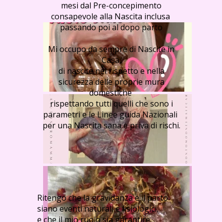
mesi dal Pre-concepimento
consapevole alla Nascita inclusa
passando poi al dopo parto
Mi occupo da sempre di Nascite in
Casa,
di nascite nel rispetto e nella
sicurezza delle proprie mura
domestiche
rispettando tutti quelli che sono i
parametri e le Linee guida Nazionali
per una Nascita sana e priva di rischi.
Ritengo che la gravidanza e il parto
siano eventi naturali e fisiologici,
e che il mio ruolo sia garantire