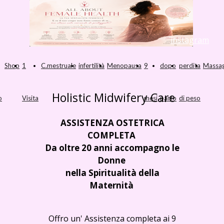
instagram
Shop
1
C.mestruale
infertilità
Menopausa
9
dopo
perdita
Massag
Holistic Midwifery Care
o
Visita
mesi
parto
di peso
ASSISTENZA OSTETRICA
COMPLETA
Da oltre 20 anni accompagno le
Donne
nella Spiritualità della
Maternità
Offro un' Assistenza completa ai 9